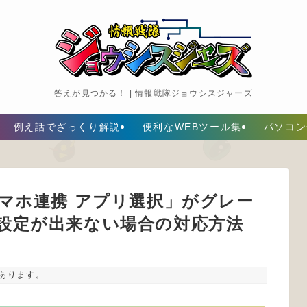
答えが見つかる！ | 情報戦隊ジョウシスジャーズ
例え話でざっくり解説
便利なWEBツール集
パソコン
マホ連携 アプリ選択」がグレー
hの設定が出来ない場合の対応方法
あります。