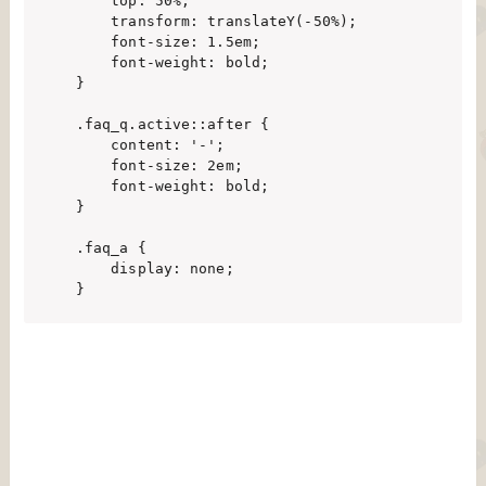
    top: 50%;

    transform: translateY(-50%);

    font-size: 1.5em;

    font-weight: bold;

}

.faq_q.active::after {

    content: '-';

    font-size: 2em;

    font-weight: bold;

}

.faq_a {

    display: none;
