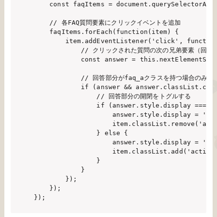
    const faqItems = document.querySelectorAll(
    // 各FAQ質問要素にクリックイベントを追加

    faqItems.forEach(function(item) {

        item.addEventListener('click', function
            // クリックされた質問の次の兄弟要素（回答
            const answer = this.nextElementSibl
            // 回答部分がfaq_aクラスを持つ場合のみト
            if (answer && answer.classList.cont
                // 回答部分の開閉をトグルする

                if (answer.style.display === 'b
                    answer.style.display = 'non
                    item.classList.remove('acti
                } else {

                    answer.style.display = 'blo
                    item.classList.add('active'
                }

            }

        });

    });
