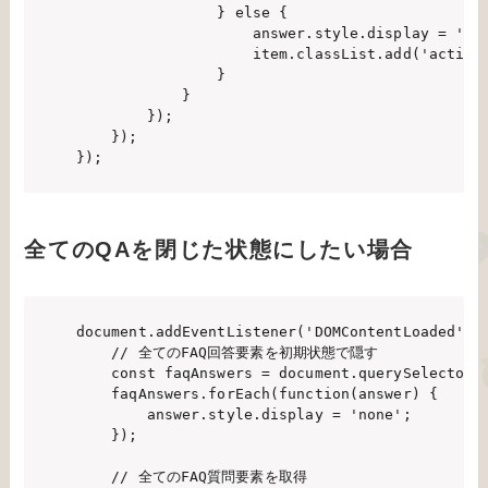
                } else {

                    answer.style.display = 'blo
                    item.classList.add('active'
                }

            }

        });

    });

全てのQAを閉じた状態にしたい場合
document.addEventListener('DOMContentLoaded', f
    // 全てのFAQ回答要素を初期状態で隠す

    const faqAnswers = document.querySelectorAl
    faqAnswers.forEach(function(answer) {

        answer.style.display = 'none';

    });

    // 全てのFAQ質問要素を取得
