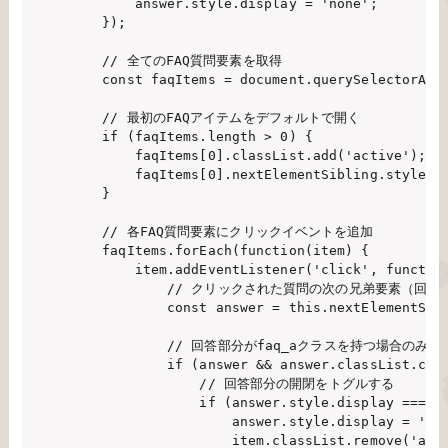
        answer.style.display = 'none';

    });

    // 全てのFAQ質問要素を取得

    const faqItems = document.querySelectorAll(
    // 最初のFAQアイテムをデフォルトで開く

    if (faqItems.length > 0) {

        faqItems[0].classList.add('active');

        faqItems[0].nextElementSibling.style.di
    }

    // 各FAQ質問要素にクリックイベントを追加

    faqItems.forEach(function(item) {

        item.addEventListener('click', function
            // クリックされた質問の次の兄弟要素（回答
            const answer = this.nextElementSibl
            // 回答部分がfaq_aクラスを持つ場合のみト
            if (answer && answer.classList.cont
                // 回答部分の開閉をトグルする

                if (answer.style.display === 'b
                    answer.style.display = 'non
                    item.classList.remove('acti