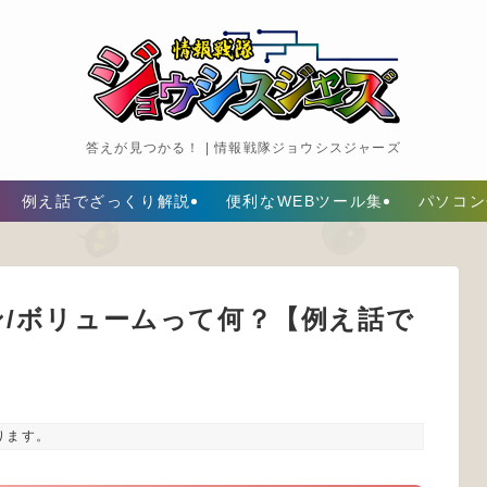
答えが見つかる！ | 情報戦隊ジョウシスジャーズ
例え話でざっくり解説
便利なWEBツール集
パソコン
ン/ボリュームって何？【例え話で
ります。